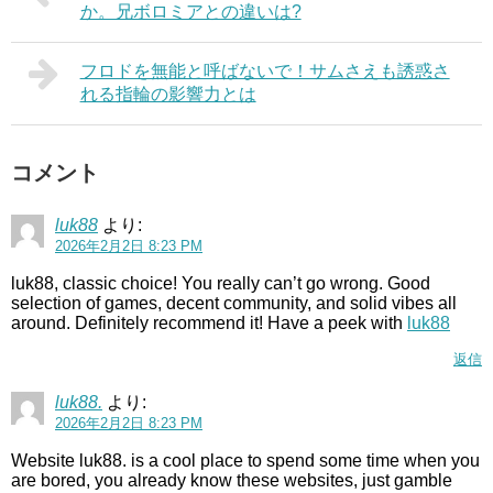
か。兄ボロミアとの違いは?
フロドを無能と呼ばないで！サムさえも誘惑さ
れる指輪の影響力とは
コメント
luk88
より:
2026年2月2日 8:23 PM
luk88, classic choice! You really can’t go wrong. Good
selection of games, decent community, and solid vibes all
around. Definitely recommend it! Have a peek with
luk88
返信
luk88.
より:
2026年2月2日 8:23 PM
Website luk88. is a cool place to spend some time when you
are bored, you already know these websites, just gamble