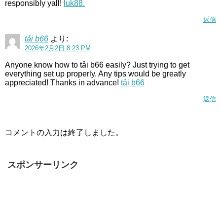
responsibly yall!
luk88.
返信
tải b66
より:
2026年2月2日 8:23 PM
Anyone know how to tải b66 easily? Just trying to get
everything set up properly. Any tips would be greatly
appreciated! Thanks in advance!
tải b66
返信
コメントの入力は終了しました。
スポンサーリンク